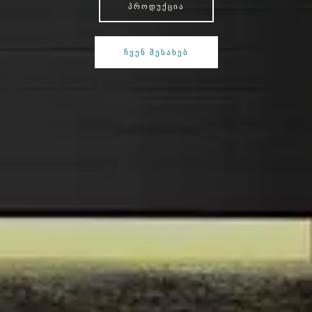
ᲞᲠᲝᲓᲣᲥᲪᲘᲐ
ᲩᲕᲔᲜ ᲨᲔᲡᲐᲮᲔᲑ